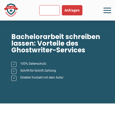
SEHR GUT
USGEZEICHNET
.org
894 Bewertungen
Hinweise
Anfragen
Bachelorarbeit schreiben
lassen: Vorteile des
Ghostwriter-Services
100% Datenschutz
Schritt-für-Schritt Zahlung
Direkter Kontakt mit dem Autor