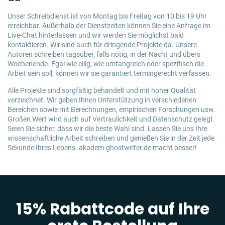
Unser Schreibdienst ist von Montag bis Freitag von 10 bis 19 Uhr
erreichbar. Außerhalb der Dienstzeiten können Sie eine Anfrage im
Live-Chat hinterlassen und wir werden Sie möglichst bald
kontaktieren. Wir sind auch für dringende Projekte da. Unsere
Autoren schreiben tagsüber, falls nötig, in der Nacht und übers
Wochenende. Egal wie eilig, wie umfangreich oder spezifisch die
Arbeit sein soll, können wir sie garantiert termingerecht verfassen.
Alle Projekte sind sorgfältig behandelt und mit hoher Qualität
verzeichnet. Wir geben Ihnen Unterstützung in verschiedenen
Bereichen sowie mit Berechnungen, empirischen Forschungen usw.
Großen Wert wird auch auf Vertraulichkeit und Datenschutz gelegt.
Seien Sie sicher, dass wir die beste Wahl sind. Lassen Sie uns Ihre
wissenschaftliche Arbeit schreiben und genießen Sie in der Zeit jede
Sekunde Ihres Lebens. akadem-ghostwriter.de macht besser!
15% Rabattcode auf Ihre