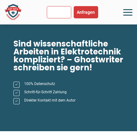
SEHR GUT
USGEZEICHNET
.org
894 Bewertungen
Hinweise
Anfragen
Sind wissenschaftliche
Arbeiten in Elektrotechnik
kompliziert? – Ghostwriter
schreiben sie gern!
100% Datenschutz
Schritt-für-Schritt Zahlung
Direkter Kontakt mit dem Autor