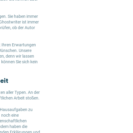
ugen. Sie haben immer
Ghostwriter ist immer
prüfen, ob der Autor
it Ihren Erwartungen
 Wünschen. Unsere
n, denn wir lassen
 können Sie sich kein
eit
en aller Typen. An der
tlichen Arbeit stoßen.
le Hausaufgaben zu
d noch eine
senschaftlichen
Zudem haben die
enden Erklärungen und