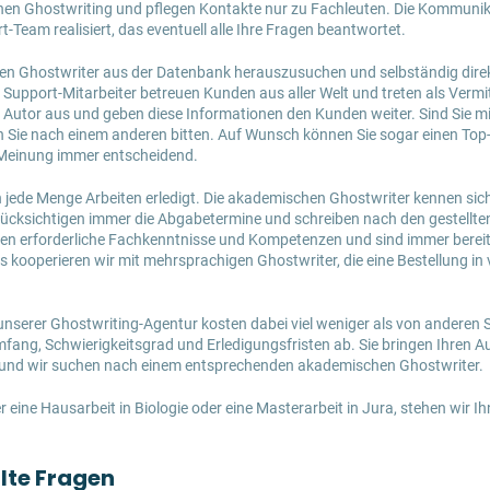
hen Ghostwriting und pflegen Kontakte nur zu Fachleuten. Die Kommunik
-Team realisiert, das eventuell alle Ihre Fragen beantwortet.
nen Ghostwriter aus der Datenbank herauszusuchen und selbständig dire
upport-Mitarbeiter betreuen Kunden aus aller Welt und treten als Vermit
Autor aus und geben diese Informationen den Kunden weiter. Sind Sie m
n Sie nach einem anderen bitten. Auf Wunsch können Sie sogar einen To
re Meinung immer entscheidend.
jede Menge Arbeiten erledigt. Die akademischen Ghostwriter kennen sich 
rücksichtigen immer die Abgabetermine und schreiben nach den gestellt
en erforderliche Fachkenntnisse und Kompetenzen und sind immer bereit,
s kooperieren wir mit mehrsprachigen Ghostwriter, die eine Bestellung i
unserer Ghostwriting-Agentur kosten dabei viel weniger als von anderen 
ang, Schwierigkeitsgrad und Erledigungsfristen ab. Sie bringen Ihren A
 und wir suchen nach einem entsprechenden akademischen Ghostwriter.
eine Hausarbeit in Biologie oder eine Masterarbeit in Jura, stehen wir I
llte Fragen