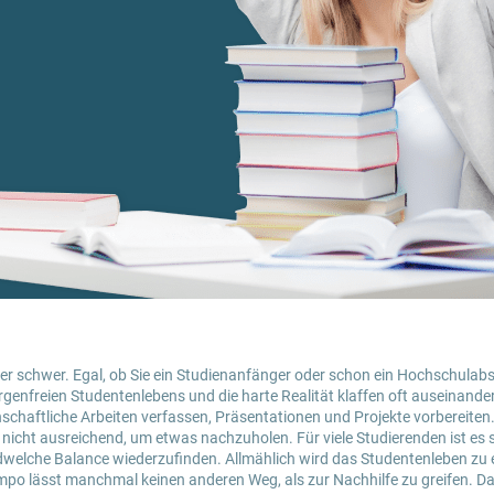
er schwer. Egal, ob Sie ein Studienanfänger oder schon ein Hochschulabso
genfreien Studentenlebens und die harte Realität klaffen oft auseinande
schaftliche Arbeiten verfassen, Präsentationen und Projekte vorbereiten.
icht ausreichend, um etwas nachzuholen. Für viele Studierenden ist es s
welche Balance wiederzufinden. Allmählich wird das Studentenleben zu 
po lässt manchmal keinen anderen Weg, als zur Nachhilfe zu greifen. Da