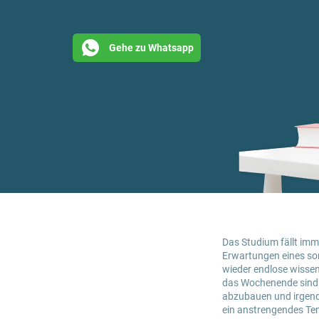
Gehe zu Whatsapp
Das Studium fällt imm
Erwartungen eines sor
wieder endlose wissen
das Wochenende sind n
abzubauen und irgend
ein anstrengendes Tem