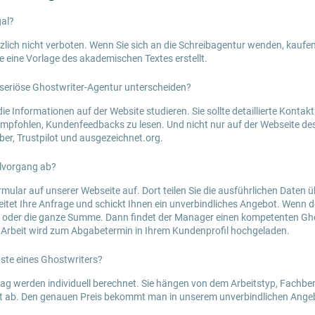
gal?
zlich nicht verboten. Wenn Sie sich an die Schreibagentur wenden, kaufen
Sie eine Vorlage des akademischen Textes erstellt.
seriöse Ghostwriter-Agentur unterscheiden?
e Informationen auf der Website studieren. Sie sollte detaillierte Konta
 empfohlen, Kundenfeedbacks zu lesen. Und nicht nur auf der Webseite de
er, Trustpilot und ausgezeichnet.org.
llvorgang ab?
ormular auf unserer Webseite auf. Dort teilen Sie die ausführlichen Daten ü
tet Ihre Anfrage und schickt Ihnen ein unverbindliches Angebot. Wenn de
il oder die ganze Summe. Dann findet der Manager einen kompetenten Gho
ge Arbeit wird zum Abgabetermin in Ihrem Kundenprofil hochgeladen.
nste eines Ghostwriters?
rag werden individuell berechnet. Sie hängen von dem Arbeitstyp, Fachbe
t ab. Den genauen Preis bekommt man in unserem unverbindlichen Ange