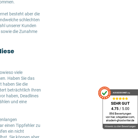
ukommen.
rnet besteht aber die
endwelche schlechten
Zahl unserer Kunden
s sowie die Zunahme
diese
sowieso viele
sen. Haben Sie das
t haben Sie die
ert beträchtlich Ihren
AUSGEZEICHNET
.org
vor haben, Deadlines
ählen und eine
SEHR GUT
4.75
/ 5.00
894 Bewertungen
von hier, sitejabber.com,
denlangen
akadem-ghostwriter.de
r einen Tippfehler zu
Hinweis zu den Bewertungen
fen ein nicht
bst. Sie können aber