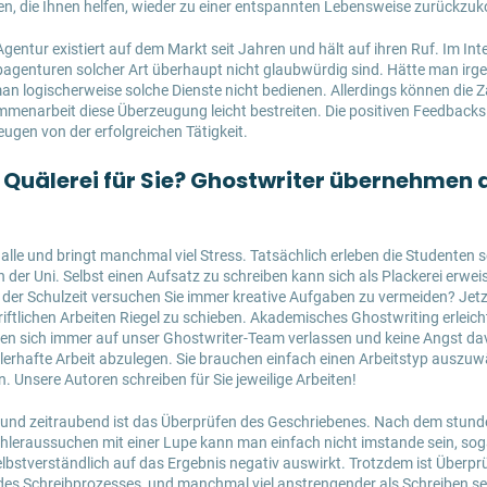
en, die Ihnen helfen, wieder zu einer entspannten Lebensweise zurückz
entur existiert auf dem Markt seit Jahren und hält auf ihren Ruf. Im Inte
bagenturen solcher Art überhaupt nicht glaubwürdig sind. Hätte man irg
n logischerweise solche Dienste nicht bedienen. Allerdings können die 
mmenarbeit diese Überzeugung leicht bestreiten. Die positiven Feedback
ugen von der erfolgreichen Tätigkeit.
t Quälerei für Sie? Ghostwriter übernehmen 
r alle und bringt manchmal viel Stress. Tatsächlich erleben die Studenten 
der Uni. Selbst einen Aufsatz zu schreiben kann sich als Plackerei erwei
t der Schulzeit versuchen Sie immer kreative Aufgaben zu vermeiden? Jetz
riftlichen Arbeiten Riegel zu schieben. Akademisches Ghostwriting erleicht
en sich immer auf unser Ghostwriter-Team verlassen und keine Angst da
lerhafte Arbeit abzulegen. Sie brauchen einfach einen Arbeitstyp auszuw
. Unsere Autoren schreiben für Sie jeweilige Arbeiten!
g und zeitraubend ist das Überprüfen des Geschriebenes. Nach dem stun
hleraussuchen mit einer Lupe kann man einfach nicht imstande sein, soga
lbstverständlich auf das Ergebnis negativ auswirkt. Trotzdem ist Überprü
es Schreibprozesses, und manchmal viel anstrengender als Schreiben sel