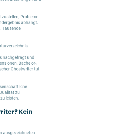
stzustellen, Probleme
 Endergebnis abhängt.
n. Tausende
turverzeichnis,
rs nachgefragt und
ensionen, Bachelor-,
scher Ghostwriter tut
senschaftliche
Qualität zu
zu leisten.
iter? Kein
en ausgezeichneten