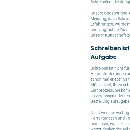
Schreibdienstleistung
Unsere Ghostwriting-Ag
Meinung, dass Schrei
Erfahrungen, würde ma
und langfristige Zusa
unserer Kundschaft ze
Schreiben is
Aufgabe
Schreiben ist nicht fü
Herausforderungen an 
schon mal erlebt? Sei
Möglichkeit, Ihren sch
Lernprozess. Sie könn
zu verpassen oder feh
Bestellung aufzugeben
Nicht weniger wichti
Korrekturlesen und Fe
bemerken, was sich se
wegzudenkender Teil d