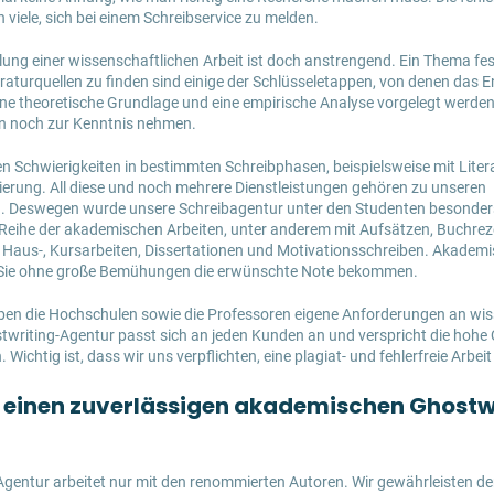
iele, sich bei einem Schreibservice zu melden.
llung einer wissenschaftlichen Arbeit ist doch anstrengend. Ein Thema fe
teraturquellen zu finden sind einige der Schlüsseletappen, von denen das
 eine theoretische Grundlage und eine empirische Analyse vorgelegt werde
n noch zur Kenntnis nehmen.
n Schwierigkeiten in bestimmten Schreibphasen, beispielsweise mit Litera
ierung. All diese und noch mehrere Dienstleistungen gehören zu unseren
h. Deswegen wurde unsere Schreibagentur unter den Studenten besonde
r Reihe der akademischen Arbeiten, unter anderem mit Aufsätzen, Buchrez
 Haus-, Kursarbeiten, Dissertationen und Motivationsschreiben. Akademi
t Sie ohne große Bemühungen die erwünschte Note bekommen.
ben die Hochschulen sowie die Professoren eigene Anforderungen an wis
twriting-Agentur passt sich an jeden Kunden an und verspricht die hohe 
Wichtig ist, dass wir uns verpflichten, eine plagiat- und fehlerfreie Arbeit 
 einen zuverlässigen akademischen Ghostwr
gentur arbeitet nur mit den renommierten Autoren. Wir gewährleisten d