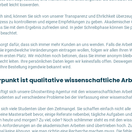
eit leicht loswerden.
sch sind, können Sie sich von unserer Transparenz und Ehrlichkeit überze
zess zu kontrollieren und eigene Empfehlungen zu geben. Akademischer 
ss Sie mit dem Ergebnis zufrieden sind. In jeder Schreibphase können Sie 
 beachtet.
sorgt dafür, dass sich immer mehr Kunden an uns wenden. Falls die Arbe
 Sie irgendwelche Veränderungen eintragen wollen, folgen wir allen Ihren
 ersten Platz. Wir möchten noch betonen, dass Sie immer anonym bleibe
cht leiten. Ihre persönlichen Daten legen wir keinesfalls offen. Deswegen
hre Bestellung irgendwie bekannt wird.
punkt ist qualitative wissenschaftliche Arb
tigt sich unsere Ghostwriting-Agentur mit den wissenschaftlichen Arbeit
udenten auf verschiedene Probleme bei der Verfassung einer wissenschaf
sich viele Studenten über den Zeitmangel. Sie schaffen einfach nicht al
 eine Masterarbeit bevor, einige Referate nebenbei, tägliche Aufgaben un
 heute und morgen? Zu viel, oder? Noch schlimmer steht es mit den wis
ten Anforderungen an die akademischen Arbeiten sind übertrieben hoch. 
l keine Ahnung, wie man richtig eine Recherche machen muss. Die fehl