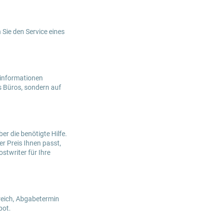
 Sie den Service eines
ktinformationen
s Büros, sondern auf
ber die benötigte Hilfe.
r Preis Ihnen passt,
stwriter für Ihre
reich, Abgabetermin
bot.