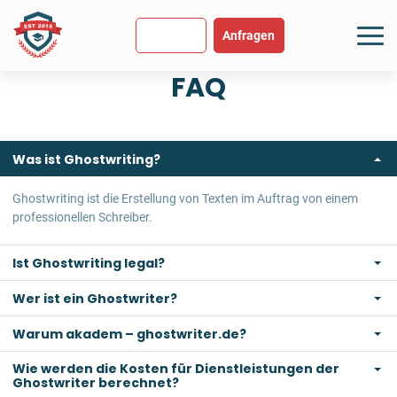
SEHR GUT
USGEZEICHNET
.org
894 Bewertungen
Hinweise
Anfragen
FAQ
Was ist Ghostwriting?
Ghostwriting ist die Erstellung von Texten im Auftrag von einem
professionellen Schreiber.
Ist Ghostwriting legal?
Wer ist ein Ghostwriter?
Warum akadem – ghostwriter.de?
Wie werden die Kosten für Dienstleistungen der
Ghostwriter berechnet?