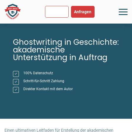
SEHR GUT
USGEZEICHNET
.org
894 Bewertungen
Hinweise
Anfragen
Ghostwriting in Geschichte
:
akademische
Unterstützung in Auftrag
100% Datenschutz
Schritt-für-Schritt Zahlung
Direkter Kontakt mit dem Autor
Einen ultimativen Leitfaden für Erstellung der akademischen