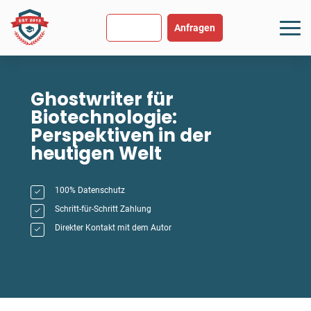
SEHR GUT
USGEZEICHNET
.org
894 Bewertungen
Hinweise
Anfragen
Ghostwriter für
Biotechnologie:
Perspektiven in der
heutigen Welt
100% Datenschutz
Schritt-für-Schritt Zahlung
Direkter Kontakt mit dem Autor