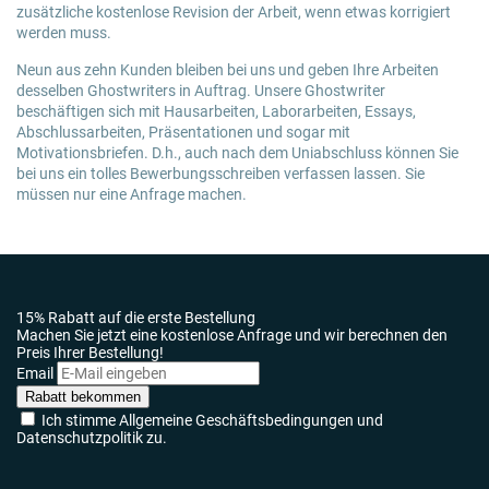
zusätzliche kostenlose Revision der Arbeit, wenn etwas korrigiert
werden muss.
Neun aus zehn Kunden bleiben bei uns und geben Ihre Arbeiten
desselben Ghostwriters in Auftrag. Unsere Ghostwriter
beschäftigen sich mit Hausarbeiten, Laborarbeiten, Essays,
Abschlussarbeiten, Präsentationen und sogar mit
Motivationsbriefen. D.h., auch nach dem Uniabschluss können Sie
bei uns ein tolles Bewerbungsschreiben verfassen lassen. Sie
müssen nur eine Anfrage machen.
15% Rabatt auf die erste Bestellung
Machen Sie jetzt eine kostenlose Anfrage und wir berechnen den
Preis Ihrer Bestellung!
Email
Rabatt bekommen
Ich stimme Allgemeine Geschäftsbedingungen und
Datenschutzpolitik zu.