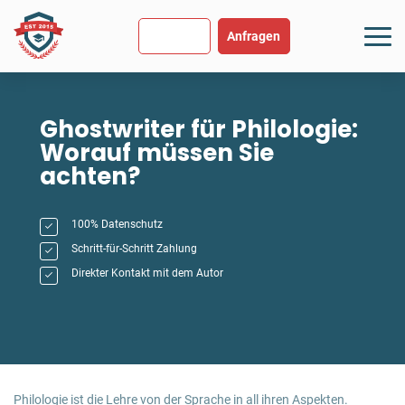
SEHR GUT
USGEZEICHNET
.org
894 Bewertungen
Hinweise
Anfragen
Ghostwriter für Philologie:
Worauf müssen Sie
achten?
100% Datenschutz
Schritt-für-Schritt Zahlung
Direkter Kontakt mit dem Autor
Philologie ist die Lehre von der Sprache in all ihren Aspekten.