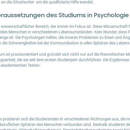
an die Ghostwriter um die qualifizierte Hilfe wendet.
oraussetzungen des Studiums in Psychologie
n wissenschaftlicher Bereich, der immer im Fokus ist. Diese Wissenschaft 
jedes Menschen in verschiedenen Lebensumständen. Kein Wunder, dass Ps
änge ist. Die Psychologen helfen, die inneren Problemen zu lösen und Än
 die Schwierigkeiten bei der Kommunikation in allen Sphären des Leben
ium
ist praxisorientiert und gründet sich nicht nur auf die theoretischen M
gsarbeit, die sie seit dem ersten Studienjahr durchführen. Die Ergebniss
n akademischen Texten:
probieren sich die Studierenden in verschiedenen Richtungen aus, die mi
beruflichen Sphären des Menschen verbunden sind. Deshalb studieren di