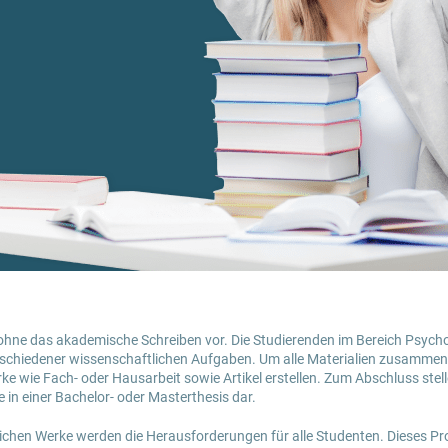
hne das akademische Schreiben vor. Die Studierenden im Bereich Psycho
rschiedener wissenschaftlichen Aufgaben. Um alle Materialien zusammen
e wie Fach- oder Hausarbeit sowie Artikel erstellen. Zum Abschluss stelle
in einer Bachelor- oder Masterthesis dar.
lichen Werke werden die Herausforderungen für alle Studenten. Dieses Pr