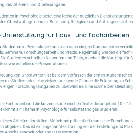
ng des Zitierens und Quellenangabe.
tudenten in Psychologie bietet eine Reihe der nützlichen Dienstleistungen
 des Ghostwritings nennen: Betreuung, Redigieren und Auftragsschreibe
Unterstützung für Haus- und Facharbeiten
ür Studenten in Psychologie kann man nach einigen Komponenten verteil
ls, Seminare, Forschungsarbeit und Praxis. Regelmäßig werden die fachl
 Die Studenten schreiben Klausuren und Tests, machen die Vorträge für 
e sowie erstellen die Präsentationen.
euung von Ghostwritern ist bei dem Verfassen der ersten studentischen 
en die Studierenden eine vielversprechende Chance die Erfahrung im Sc
wierigen Forschungsaufgaben zu überwinden. Eine solche Dienstleistung 
die Facharbeit sind die kurzen akademischen Texte, die ungefähr 10 – 1
bekommt ein Thema in Psychologie für selbstständiges Studieren.
 in diesen Arbeiten darstellen. Manchmal präsentiert man seine Forschung 
 abgeben. Das ist ein sogenanntes Training vor der Erstellung und Präs
e Abschlussarbeit oder sogar Dissertation.