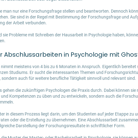
lte man nur eine Forschungsfrage stellen und beantworten. Dennoch kön
ehen. Sie sind in der Regel mit Bestimmung der Forschungsfrage und Au
ung der Arbeit verbunden.
nd sie Probleme mit Schreiben der Hausarbeit in Psychologie haben, könne
en.
r Abschlussarbeiten in Psychologie mit Ghos
 nimmt meistens von 4 bis zu 6 Monaten in Anspruch. Eigentlich bereitet 
zen Studiums. Er sucht die interessanten Themen und Forschungsrichtung
 sondern auch für weitere berufliche Tätigkeit sinnvoll und relevant sind.
gehen die zukünftigen Psychologen die Praxis durch. Dabei können sie n
e und Kompetenzen zu üben und zu entwickeln, sondern auch die Forschu
sammeln.
ter in diesem Prozess liegt darin, um den Studenten auf jeder Etappe zu u
eraten oder die Erstellung zu übernehmen. Eine Abschlussarbeit zusamme
folgreiche Darstellung der Forschungsresultate in schriftlicher Form.
n die Muster der Master- oder
Bachelorarbeit in Psychologie
, sie können a