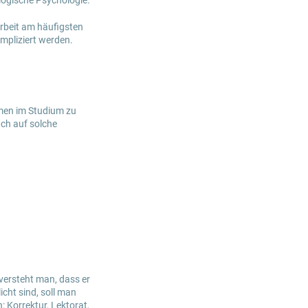
logische Psychologie.
arbeit am häufigsten
mpliziert werden.
lemen im Studium zu
uch auf solche
versteht man, dass er
cht sind, soll man
 Korrektur, Lektorat,