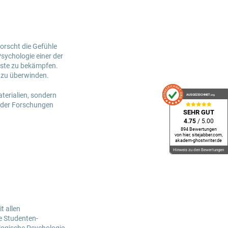
forscht die Gefühle
ychologie einer der
gste zu bekämpfen.
s zu überwinden.
aterialien, sondern
AUSGEZEICHNET
.org
e der Forschungen
SEHR GUT
4.75
/ 5.00
894 Bewertungen
von hier, sitejabber.com,
akadem-ghostwriter.de
Hinweis zu den Bewertungen
t allen
e Studenten-