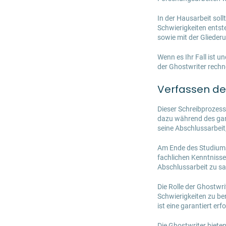
In der Hausarbeit sol
Schwierigkeiten entst
sowie mit der Glieder
Wenn es Ihr Fall ist u
der Ghostwriter rechn
Verfassen de
Dieser Schreibprozess
dazu während des gan
seine Abschlussarbeit,
Am Ende des Studiums 
fachlichen Kenntniss
Abschlussarbeit zu 
Die Rolle der Ghostwri
Schwierigkeiten zu b
ist eine garantiert er
Die Ghostwriter biete